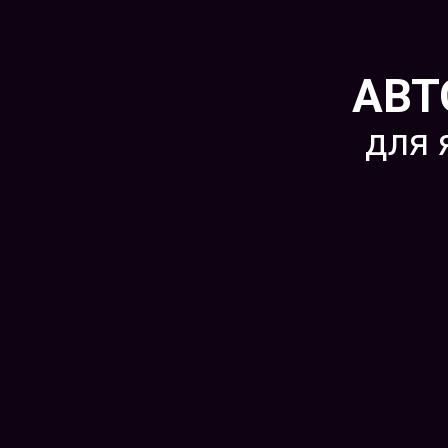
АВТ
для 