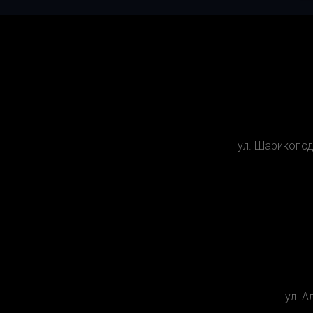
ул. Шарикопо
ул. А