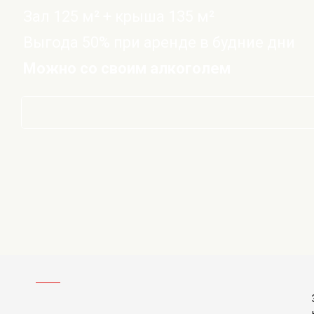
Зал 125 м² + крыша 135 м²
Выгода 50% при аренде в будние дни
Можно со своим алкоголем