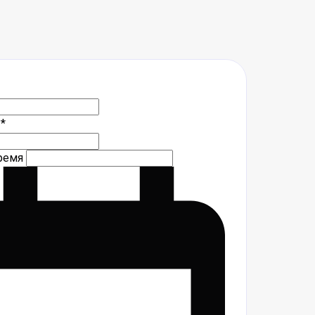
*
время