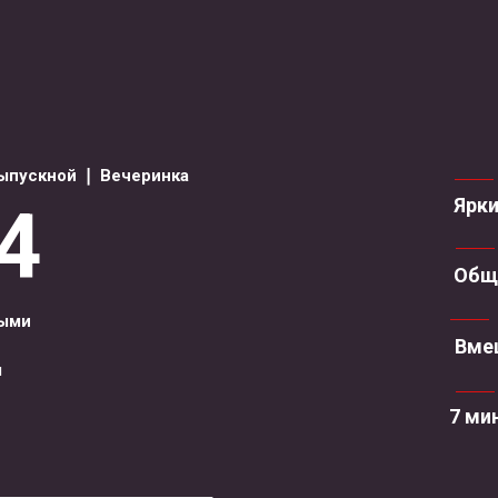
ыпускной ❘ Вечеринка
Ярк
4
Обща
ными
Вме
м
7 ми