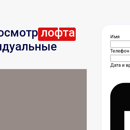
росмотр
лофта
Имя
идуальные
Телефон 
Дата и 