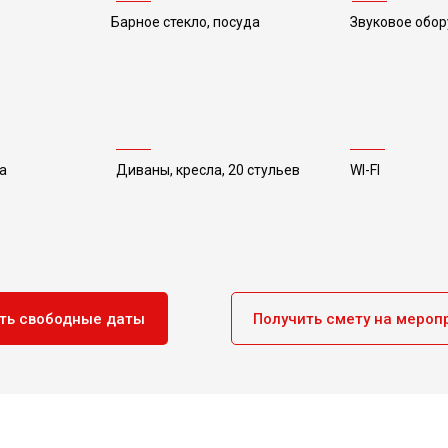
Барное стекло, посуда
Звуковое обо
а
Диваны, кресла, 20 стульев
WI-FI
ть свободные даты
Получить смету на мероп