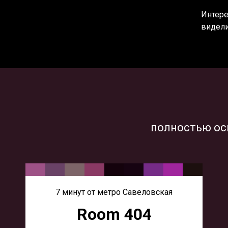
Интере
видели
полностью ос
7 минут от метро Савеловская
Room 404