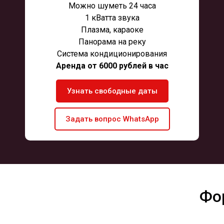
Можно шуметь 24 часа
1 кВатта звука
Плазма, караоке
Панорама на реку
Система кондициониро
вания
Аренда от 6000 рублей в час
Узнать свободные даты
Задать вопрос WhatsApp
Фо