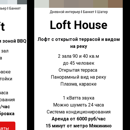
рьер
I
Банкет
Дневной интерьер
I
Банкет
I
Шатер
Loft House
t
Лофт с открытой террасой и видом
 зоной BBQ
на реку
й зал
2 зала 90 и 40 кв.м
а
до 45 человек
Открытая терраса
раоке
Панорамный вид на реку
стойки
Плазма, караоке
часа
1 кВатта звука
ования
Можно шуметь 24 часа
б/час
Система кондициониро
вания
бровка
Аренда от 6000 руб/час
15 минут от метро Мякинино
даты