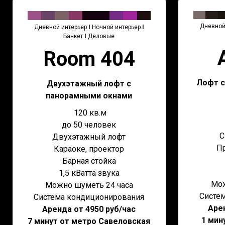
Дневной
Дневной интерьер
I
Ночной интерьер
I
Банкет
I
Деловые
Room 404
Лофт с
Двухэтажный лофт с
панорамными окнами
120 кв.м
до 50 человек
С
Двухэтажный лофт
П
Караоке, проектор
Барная стойка
1,5 кВатта звука
Мож
Можно шуметь 24 часа
Систе
Система кондиционирования
Арен
Аренда от 4950 руб/час
1 мин
7 минут от метро Савеловская