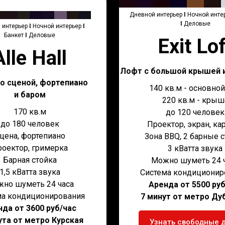
Дневной интерьер
I
Ночной инте
I
Деловые
 интерьер
I
Ночной интерьер
I
Банкет
I
Деловые
Exit Lof
Alle Hall
Лофт с большой крышей и
о сценой,
фортепиано
140 кв.м - основно
и баром
220 кв.м - крыш
170 кв.м
до 120 человек
до 180 человек
Проектор, экран, ка
цена, фортепиано
Зона BBQ, 2 барные 
роектор, гримерка
3 кВатта звука
Барная стойка
Можно шуметь 24 
1,5 кВатта звука
Система кондиционир
но шуметь 24 часа
Аренда от 5500 ру
ма кондиционирования
7 минут от метро Ду
да от 3600 руб/час
ута от метро Курская
Узнать свободные 