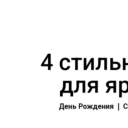
4 стиль
для я
День Рождения ❘ С