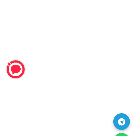
ТЕЛЕФОН:
+7 (499) 647 50 64
EMAIL:
hello@exitloft.ru
ГЛАВНАЯ
ВЕЧЕРИНКИ
ГАЛЕРЕЯ
СВАДЬБЫ
АКЦИИ
КОРПОРАТИВЫ
НАША КОМАНДА
ВОРКШОПЫ
КОНТАКТЫ
ДЛЯ ДЕТЕЙ