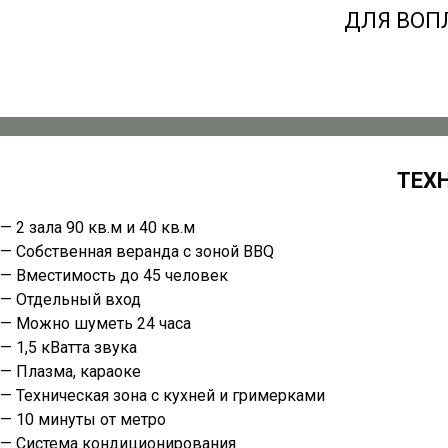
ДЛЯ ВОП
ТЕХ
— 2 зала 90 кв.м и 40 кв.м
— Собственная веранда с зоной BBQ
— Вместимость до 45 человек
— Отдельный вход
— Можно шуметь 24 часа
— 1,5 кВатта звука
— Плазма, караоке
— Техническая зона c кухней и гримерками
— 10 минуты от метро
— Система кондиционирования