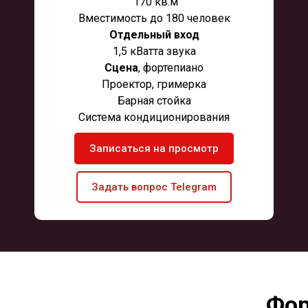
170 кв.м
Вместимость до 180 человек
Отдельный вход
1,5 кВатта звука
Сцена
, фортепиано
Проектор, гримерка
Барная стойка
Система кондиционирования
Записаться на просмотр
Задать вопрос Telegram
Фор