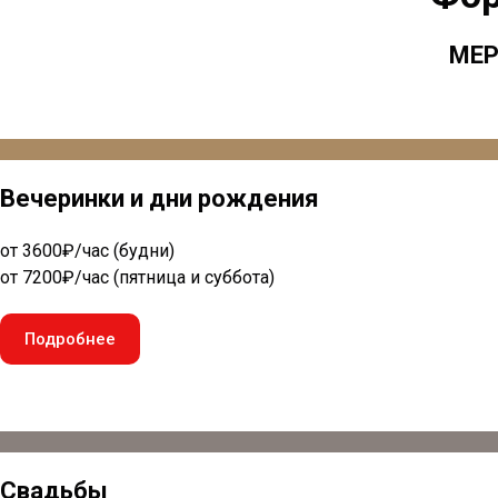
МЕР
Вечеринки и дни рождения
от 3600₽/час (будни)
от 7200₽/час (пятница и суббота)
Подробнее
Свадьбы