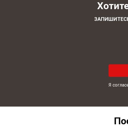
Хотите
ЗАПИШИТЕСЬ
Я соглас
По